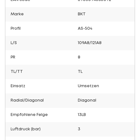
Marke
BKT
Profil
AS-504
L/S
109A8/121A8
PR
8
TL/TT
TL
Einsatz
Umsetzen
Radial/Diagonal
Diagonal
Empfohlene Felge
13LB
Luftdruck (bar)
3