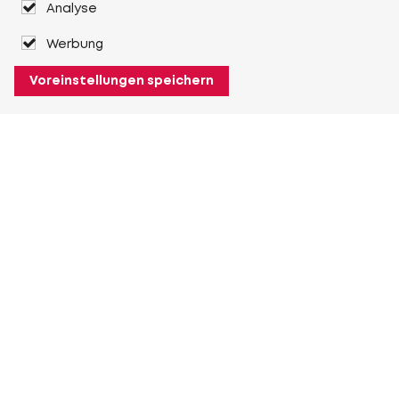
Analyse
Werbung
Voreinstellungen speichern
Über Heuver
Heuver
Geschichte
Mehr Über Heuver
Mein Heuver
Einloggen
Registrieren