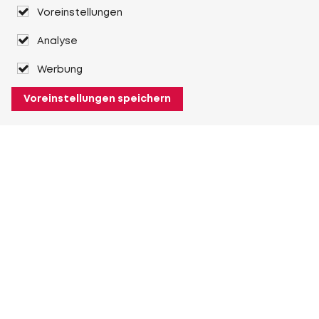
Voreinstellungen
Analyse
Werbung
Voreinstellungen speichern
Über Heuver
Heuver
Geschichte
Mehr Über Heuver
Mein Heuver
Einloggen