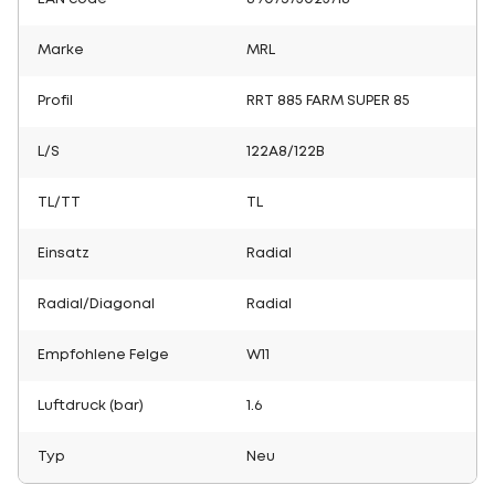
Marke
MRL
Profil
RRT 885 FARM SUPER 85
L/S
122A8/122B
TL/TT
TL
Einsatz
Radial
Radial/Diagonal
Radial
Empfohlene Felge
W11
Luftdruck (bar)
1.6
Typ
Neu