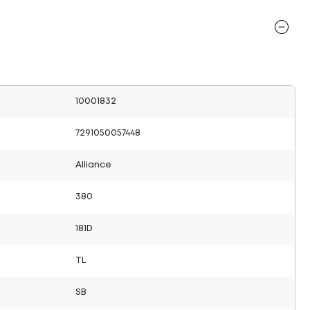
10001832
7291050057448
Alliance
380
181D
TL
SB