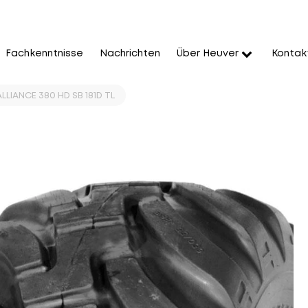
Fachkenntnisse
Nachrichten
Über Heuver
Kontak
LLIANCE 380 HD SB 181D TL